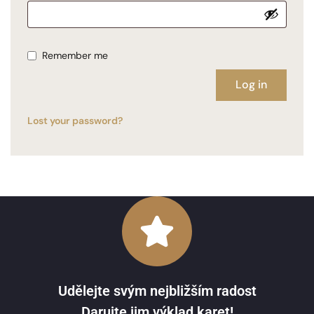
Remember me
Log in
Lost your password?
Udělejte svým nejbližším radost
Darujte jim výklad karet!