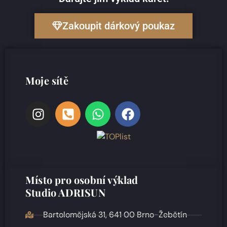
Zakoupit dárkový poukaz
Moje sítě
Místo pro osobní výklad
Studio ADRISUN
Bartolomějská 31, 641 00 Brno-Žebětín