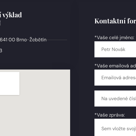
 výklad
Kontaktní fo
N
*Vaše celé jméno:
 641 00 Brno-Žebětín
3
*Vaše emailová ad
*Vaše zpráva: