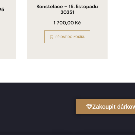
Konstelace – 15. listopadu
25
20251
1 700,00
Kč
PŘIDAT DO KOŠÍKU
Zakoupit dárko