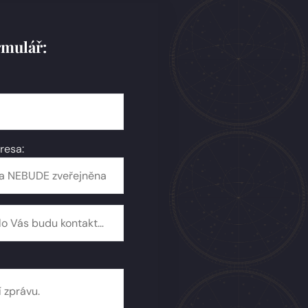
rmulář:
resa: